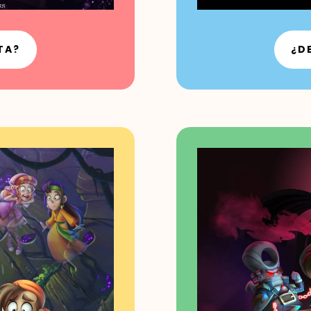
TA?
¿D