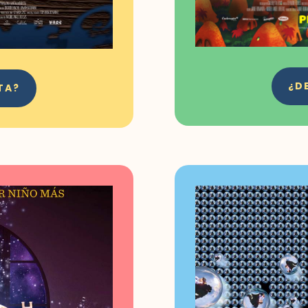
¿D
TA?