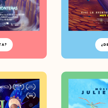
TA?
¿D